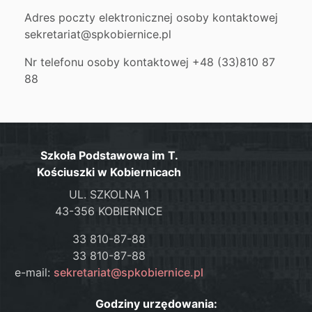
Adres poczty elektronicznej osoby kontaktowej
sekretariat@spkobiernice.pl
Nr telefonu osoby kontaktowej
+48 (33)810 87
88
Szkoła Podstawowa im T.
Kościuszki w Kobiernicach
UL. SZKOLNA 1
43-356 KOBIERNICE
33 810-87-88
33 810-87-88
e-mail:
sekretariat@spkobiernice.pl
Godziny urzędowania: